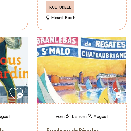
KULTURELL
Mesnil-Roc'h
6.
9.
ugust
August
vom
bis zum
 la
Branlebas de Régates