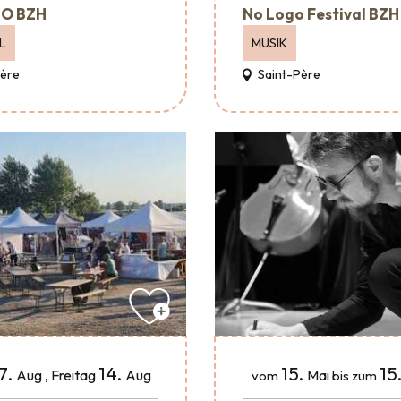
O BZH
No Logo Festival BZH
L
MUSIK
Père
Saint-Père
15.
15
7.
14.
Mai
Aug
,
Freitag
Aug
vom
bis zum