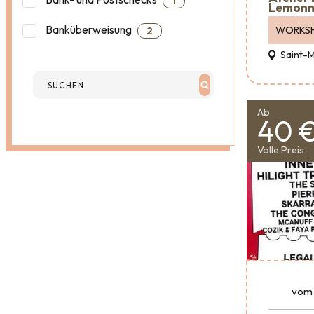
1
Lemonn
Banküberweisung
WORKS
2
Saint-
Ab
40 
Volle Preis
vom