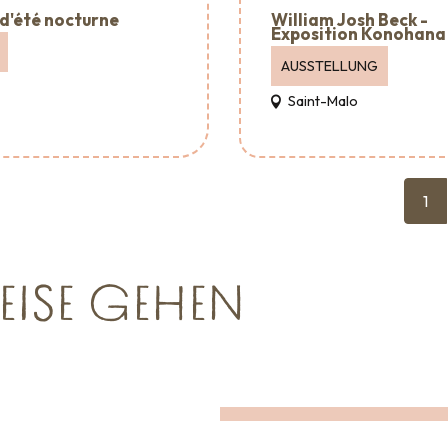
William Josh Beck -
d'été nocturne
Exposition Konohana
AUSSTELLUNG
Saint-Malo
1
EISE GEHEN
Wo man essen kann
EINE RUNDE SCHAUFENSTERGUCK
sgehen