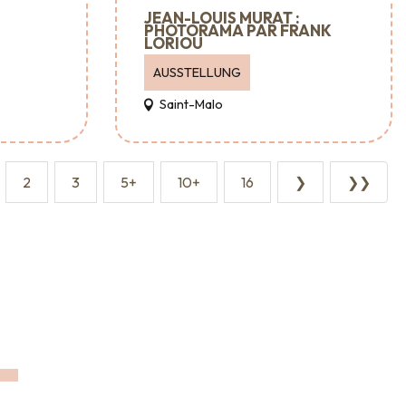
JEAN-LOUIS MURAT :
PHOTORAMA PAR FRANK
LORIOU
AUSSTELLUNG
Saint-Malo
2
3
5+
10+
16
❯
❯❯
Empfang & Raumvermietung
Veranstaltungsagenturen
EN
und -