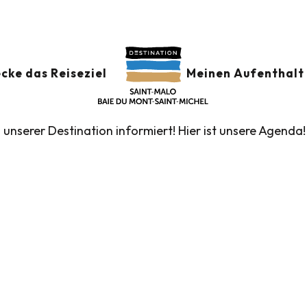
der
GSKALENDER
Ajouter au
cke das Reiseziel
Meinen Aufenthalt 
n unserer Destination informiert! Hier ist unsere Agenda!
führte Touren des Fremdenverkehrsamtes
Die Märk