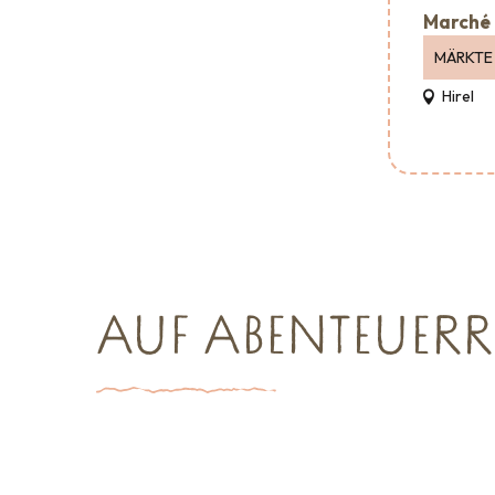
Marché 
MÄRKTE
Hirel
AUF ABENTEUERR
Großveranstaltungen
Sehenswürdigkeiten
Wohin au