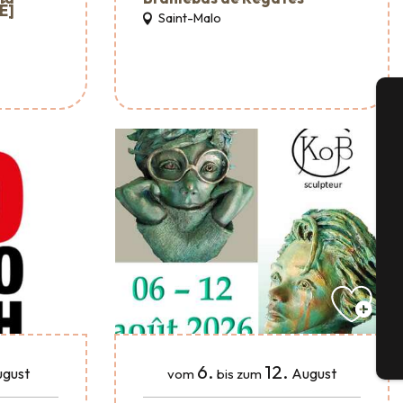
É]
Saint-Malo
A
Se
G
Tick
6.
12.
gust
August
vom
bis zum