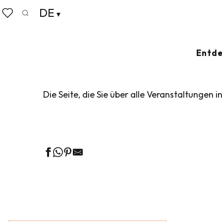
Aller
DE
Startseite
Leben wie zu Hause
Veranstaltungskalen
au
Suche
Voir les favoris
contenu
principal
VERANSTALTUN
Entde
Die Seite, die Sie über alle Veranstaltungen i
Ge