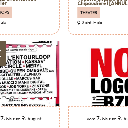
ier
Chipaudière ! [ANNUL
HOPS
THEATER
Malo
Saint-Malo
€
7.
9.
7.
9.
August
Au
bis zum
vom
bis zum