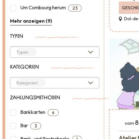
Um Combourg herum
GESCHI
23
Dol-de
Mehr anzeigen (9)
TYPEN
KATEGORIEN
ZAHLUNGSMETHODEN
Bankkarten
6
8
vom
Bar
3
Atelier
Bank- und Postschecks