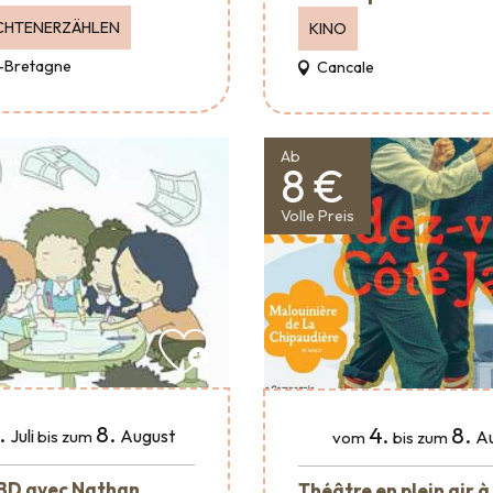
CHTENERZÄHLEN
KINO
-Bretagne
Cancale
Ab
8 €
Volle Preis
.
8.
4.
8.
Juli
August
A
bis zum
vom
bis zum
 BD avec Nathan
Théâtre en plein air à