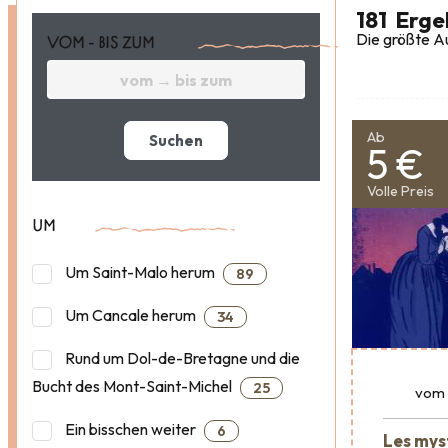
181
Erge
Die größte Au
VOM - BIS ZUM
Ab
Suchen
5 €
Volle Preis
UM
Um Saint-Malo herum
89
Um Cancale herum
34
Rund um Dol-de-Bretagne und die
Bucht des Mont-Saint-Michel
25
vom
Ein bisschen weiter
6
Les mys