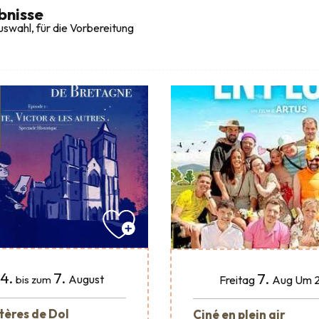
bnisse
swahl, für die Vorbereitung
4.
7.
7.
August
Freitag
Aug
Um 2
bis zum
tères de Dol
Ciné en plein air