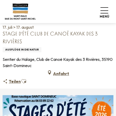
Aller
Startseite
Leben wie zu Hause
Veranstaltungskalender
au
Stage d'été Club de Canoë Kayak des 3 Rivières
contenu
MENÜ
principal
17. juli > 17. august
STAGE D'ÉTÉ CLUB DE CANOË KAYAK DES 3
RIVIÈRES
AUSFLÜGE IN DIE NATUR
Sentier du Halage, Club de Canoë Kayak des 3 Rivières, 35190
Saint-Domineuc
Anfahrt
Ajouter aux favoris
Teilen