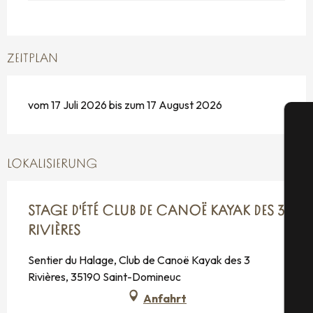
ZEITPLAN
vom 17 Juli 2026 bis zum 17 August 2026
LOKALISIERUNG
S
STAGE D'ÉTÉ CLUB DE CANOË KAYAK DES 3
RIVIÈRES
Sentier du Halage, Club de Canoë Kayak des 3
G
Rivières, 35190 Saint-Domineuc
Anfahrt