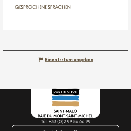
GESPROCHENE SPRACHEN
GESPROCHENE SPRACHEN
Einen Irrtum angeben
Tél. +33 (0)2 99 56 66 99