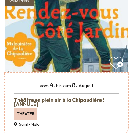
Volle Preis
4.
8.
August
vom
bis zum
Théâtre en plein air à la Chipaudière !
[ANNULÉ]
THEATER
Saint-Malo