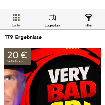
Liste
Lageplan
Filter
179
Ergebnisse
20 €
Volle Preis