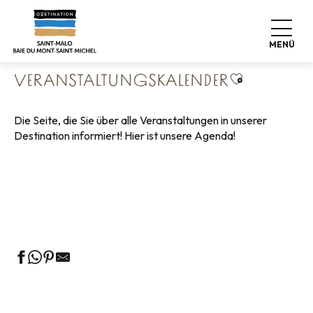
Aller
Startseite
Leben wie zu Hause
au
Veranstaltungskalender
contenu
MENÜ
principal
Ajouter aux 
VERANSTALTUNGSKALENDER
Die Seite, die Sie über alle Veranstaltungen in unserer
Destination informiert! Hier ist unsere Agenda!
Geführte Touren des Fremdenverkehrsamtes
Die Märkte