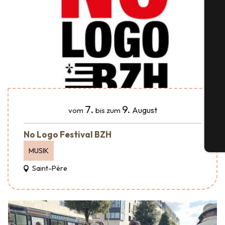
S
G
7.
9.
August
vom
bis zum
No Logo Festival BZH
Tic
MUSIK
Saint-Père