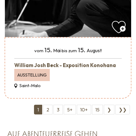
15.
15.
Mai
August
vom
bis zum
William Josh Beck - Exposition Konohana
AUSSTELLUNG
Saint-Malo
1
2
3
5+
10+
15
❯
❯❯
AUF ABENTEUERREISE GEHEN