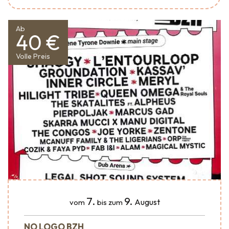
Ab
40 €
Volle Preis
7.
9.
August
vom
bis zum
NO LOGO BZH