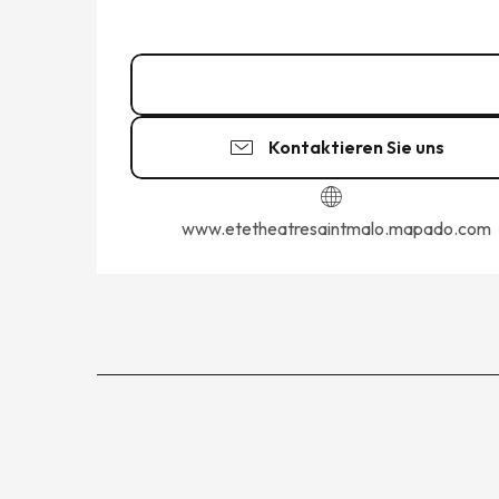
02 99 81 62
▒▒
Kontaktieren Sie uns
www.etetheatresaintmalo.mapado.com