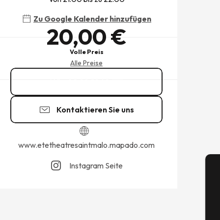
Zu Google Kalender hinzufügen
20,00 €
Volle Preis
Alle Preise
02 99 81 62
▒▒
Kontaktieren Sie uns
www.etetheatresaintmalo.mapado.com
Instagram Seite
A