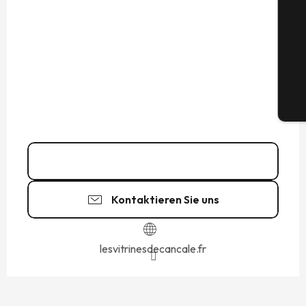
G
Tic
02 23 17 22
▒▒
Kontaktieren Sie uns
lesvitrinesdecancale.fr