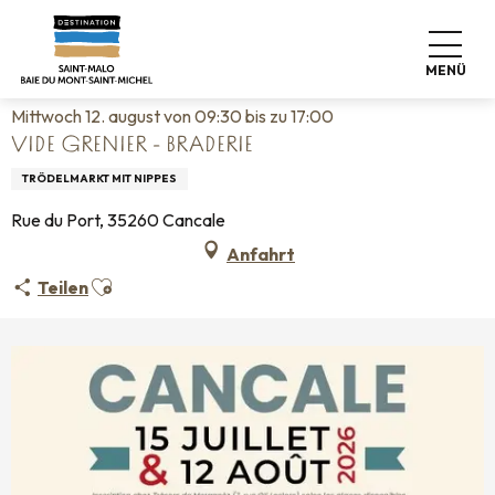
Aller
Startseite
Leben wie zu Hause
Veranstaltungskalender
au
Vide grenier - Braderie
contenu
MENÜ
principal
Mittwoch 12. august von 09:30 bis zu 17:00
VIDE GRENIER - BRADERIE
TRÖDELMARKT MIT NIPPES
Rue du Port, 35260 Cancale
Anfahrt
Ajouter aux favoris
Teilen