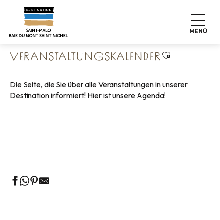
Aller
Startseite
Leben wie zu Hause
au
Veranstaltungskalender
contenu
MENÜ
principal
Ajouter aux 
VERANSTALTUNGSKALENDER
Die Seite, die Sie über alle Veranstaltungen in unserer
Destination informiert! Hier ist unsere Agenda!
Geführte Touren des Fremdenverkehrsamtes
Die Märkte