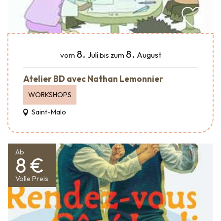
8.
8.
Juli
August
vom
bis zum
Atelier BD avec Nathan Lemonnier
WORKSHOPS
Saint-Malo
Ab
8 €
Volle Preis