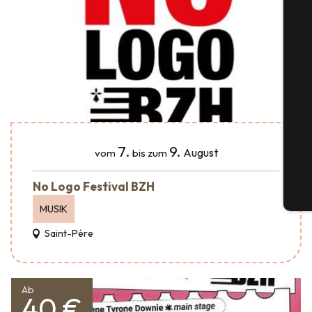
S
G
7.
9.
August
vom
bis zum
No Logo Festival BZH
Tic
MUSIK
Saint-Père
Ab
40 €