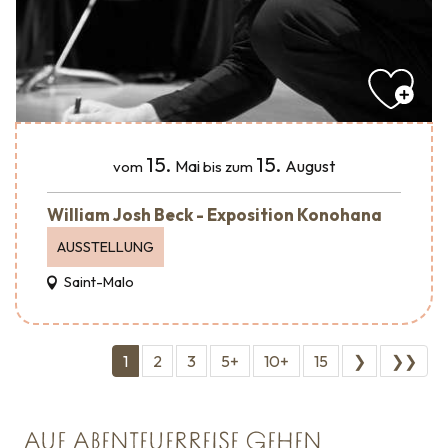
15.
15.
Mai
August
vom
bis zum
William Josh Beck - Exposition Konohana
AUSSTELLUNG
Saint-Malo
1
2
3
5+
10+
15
❯
❯❯
AUF ABENTEUERREISE GEHEN