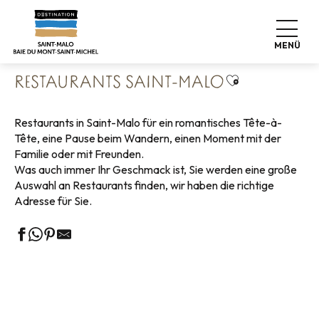
Aller
Startseite
Leben wie zu Hause
Wo man essen kann
au
Restaurants
Restaurants Saint-Malo
contenu
MENÜ
principal
Ajouter aux fa
RESTAURANTS SAINT-MALO
Restaurants in Saint-Malo für ein romantisches Tête-à-
Tête, eine Pause beim Wandern, einen Moment mit der
Familie oder mit Freunden.
Was auch immer Ihr Geschmack ist, Sie werden eine große
Auswahl an Restaurants finden, wir haben die richtige
Adresse für Sie.