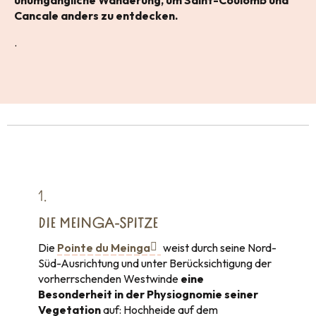
unumgängliche Wanderung, um Saint-Coulomb und
Cancale anders zu entdecken.
.
1.
DIE MEINGA-SPITZE
Die
Pointe du Meinga
weist durch seine Nord-
Süd-Ausrichtung und unter Berücksichtigung der
vorherrschenden Westwinde
eine
Besonderheit in der Physiognomie seiner
Vegetation
auf: Hochheide auf dem