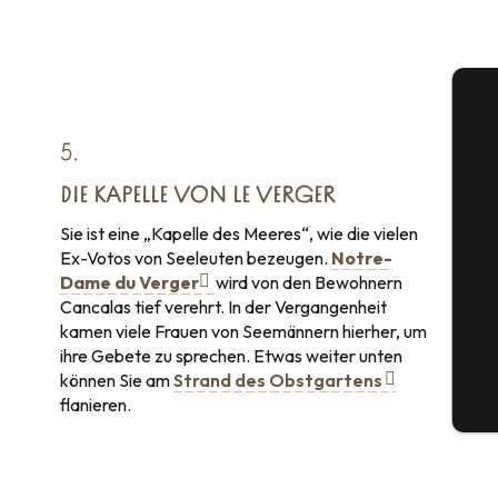
5.
DIE KAPELLE VON LE VERGER
S
Sie ist eine „Kapelle des Meeres“, wie die vielen
Ex-Votos von Seeleuten bezeugen.
Notre-
Dame du Verger
wird von den Bewohnern
Cancalas tief verehrt. In der Vergangenheit
G
kamen viele Frauen von Seemännern hierher, um
ihre Gebete zu sprechen. Etwas weiter unten
können Sie am
Strand des Obstgartens
flanieren.
Tic