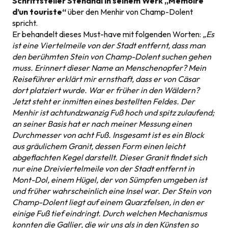
Schriftsteller Stendhal in seinem Werk „Mémoire
d’un touriste“
über den Menhir von Champ-Dolent
spricht.
Er behandelt dieses Must-have mit folgenden Worten:
„Es
ist eine Viertelmeile von der Stadt entfernt, dass man
den berühmten Stein von Champ-Dolent suchen gehen
muss. Erinnert dieser Name an Menschenopfer? Mein
Reiseführer erklärt mir ernsthaft, dass er von Cäsar
dort platziert wurde. War er früher in den Wäldern?
Jetzt steht er inmitten eines bestellten Feldes. Der
Menhir ist achtundzwanzig Fuß hoch und spitz zulaufend;
an seiner Basis hat er nach meiner Messung einen
Durchmesser von acht Fuß. Insgesamt ist es ein Block
aus gräulichem Granit, dessen Form einen leicht
abgeflachten Kegel darstellt. Dieser Granit findet sich
nur eine Dreiviertelmeile von der Stadt entfernt in
Mont-Dol, einem Hügel, der von Sümpfen umgeben ist
und früher wahrscheinlich eine Insel war. Der Stein von
Champ-Dolent liegt auf einem Quarzfelsen, in den er
einige Fuß tief eindringt. Durch welchen Mechanismus
konnten die Gallier, die wir uns als in den Künsten so