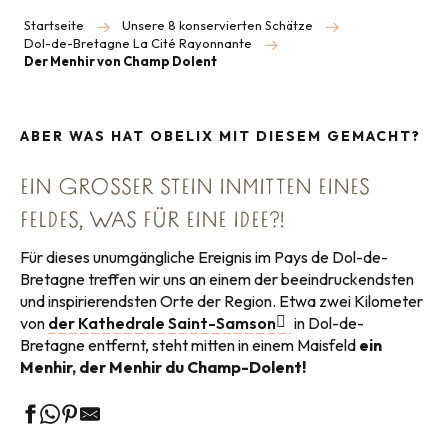
Startseite
Unsere 8 konservierten Schätze
Dol-de-Bretagne La Cité Rayonnante
Der Menhir von Champ Dolent
ABER WAS HAT OBELIX MIT DIESEM GEMACHT?
EIN GROSSER STEIN INMITTEN EINES F
ELDES, WAS FÜR EINE IDEE?!
Für dieses unumgängliche Ereignis im Pays de Dol-de-
Bretagne treffen wir uns an einem der beeindruckendsten
und inspirierendsten Orte der Region. Etwa zwei Kilometer
von
der Kathedrale Saint-Samson
in Dol-de-
Bretagne entfernt, steht mitten in einem Maisfeld
ein
Menhir, der Menhir du Champ-Dolent!