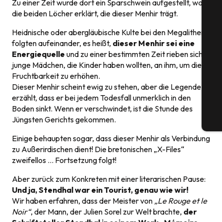
Zu einer Zeit wurde dort ein Sparschwein aufgestellt, was
die beiden Löcher erklärt, die dieser Menhir trägt.
Heidnische oder abergläubische Kulte bei den Megalithen
S
folgten aufeinander, es heißt,
dieser Menhir sei eine
Energiequelle
und zu einer bestimmten Zeit rieben sich
junge Mädchen, die Kinder haben wollten, an ihm, um die
Fruchtbarkeit zu erhöhen.
G
Dieser Menhir scheint ewig zu stehen, aber die Legende
erzählt, dass er bei jedem Todesfall unmerklich in den
Boden sinkt. Wenn er verschwindet, ist die Stunde des
Jüngsten Gerichts gekommen.
Tic
Einige behaupten sogar, dass dieser Menhir als Verbindung
zu Außerirdischen dient! Die bretonischen „X-Files“
zweifellos … Fortsetzung folgt!
Aber zurück zum Konkreten mit einer literarischen Pause:
Und ja, Stendhal war ein Tourist, genau wie wir!
Wir haben erfahren, dass der Meister von
„Le Rouge et le
Noir“
, der Mann, der Julien Sorel zur Welt brachte,
der