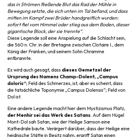
das in Strömen fließende Blut das Rad der Mühle in
Bewegung setzte, die sich unten im Tal befand, und dass
mitten im Kampf zwei Brüder handgreiflich wurden:
sofort fiel vom Himmel oder stieg aus dem Boden, dieser
gigantische Block, der sie trennte“
.
Diese Legende soll eine Anspielung auf die Schlacht sein,
die 560 n. Chr. in der Bretagne zwischen Clotaire I., dem
König der Franken, und seinem Sohn Chramme
entbrannte.
Es wird auch gesagt, dass
dieses Gemetzel der
Ursprung des Namens Champ-Dolent, „Campus
doloris“
; Feld des Schmerzes, ist, aber es scheint, dass
die tatsächliche Toponymie „Campus Dolensis“; Feld von
Dol ist.
Eine andere Legende macht hier dem Mystizismus Platz,
der Menhir sei das Werk des Satans
. Auf dem Hügel
Mont-Dol sah Satan, wie der Heilige Samson eine
Kathedrale baute. Verärgert darüber, dass der Heilige eine
heidnische Stätte in Besitz nahm, ergriff Satan einen