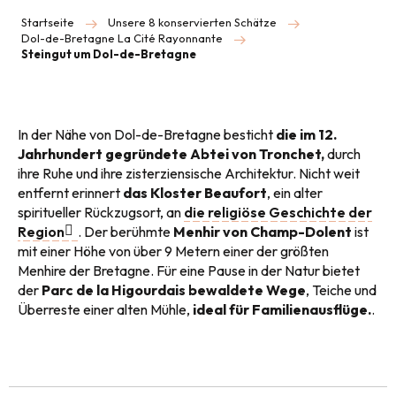
Startseite
Unsere 8 konservierten Schätze
Dol-de-Bretagne La Cité Rayonnante
Steingut um Dol-de-Bretagne
In der Nähe von Dol-de-Bretagne besticht
die im 12.
Jahrhundert gegründete Abtei von Tronchet,
durch
ihre Ruhe und ihre zisterziensische Architektur. Nicht weit
entfernt erinnert
das Kloster Beaufort
, ein alter
spiritueller Rückzugsort, an
die religiöse Geschichte der
Region
. Der berühmte
Menhir von Champ-Dolent
ist
mit einer Höhe von über 9 Metern einer der größten
Menhire der Bretagne. Für eine Pause in der Natur bietet
der
Parc de la Higourdais
bewaldete Wege
, Teiche und
Überreste einer alten Mühle,
ideal für Familienausflüge.
.