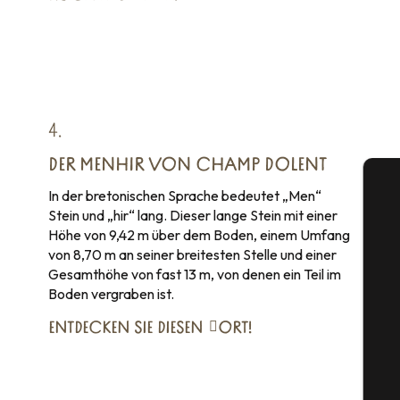
4.
DER MENHIR VON CHAMP DOLENT
In der bretonischen Sprache bedeutet „Men“
Stein und „hir“ lang. Dieser lange Stein mit einer
Höhe von 9,42 m über dem Boden, einem Umfang
von 8,70 m an seiner breitesten Stelle und einer
Gesamthöhe von fast 13 m, von denen ein Teil im
S
Boden vergraben ist.
ENTDECKEN SIE DIESEN
ORT!
G