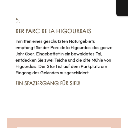
Tic
5.
DER PARC DE LA HIGOURDAIS
Inmitten eines geschützten Naturgebiets
empfängt Sie der Parc de la Higourdais das ganze
Jahr über. Eingebettet in ein bewaldetes Tal,
entdecken Sie zwei Teiche und die alte Mühle von
Higourdais. Der Start ist auf dem Parkplatz am
Eingang des Geländes ausgeschildert.
EIN SPAZIERGANG FÜR SIE
!