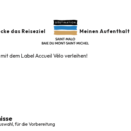
onen
Fahrradtouren
Das Netzwerk Accueil Vélo
Die Fahr
LEIHER – ACCUEIL V
cke das Reiseziel
Meinen Aufenthalt 
 mit dem Label Accueil Vélo verleihen!
isse
swahl, für die Vorbereitung