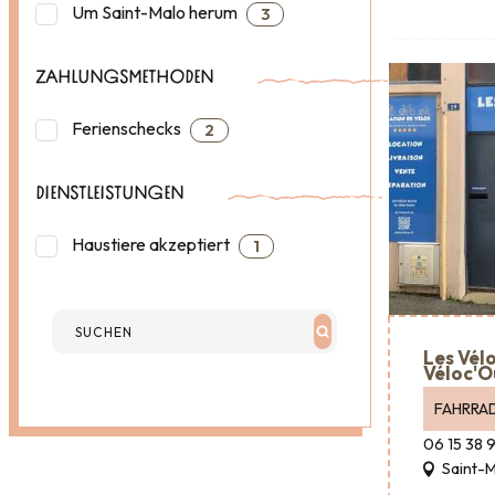
Um Saint-Malo herum
3
ZAHLUNGSMETHODEN
Ferienschecks
2
DIENSTLEISTUNGEN
Haustiere akzeptiert
1
Les Vélo
Véloc'O
FAHRRA
06 15 38 
Saint-