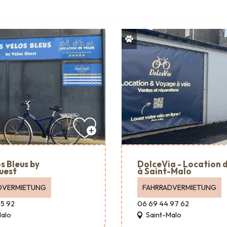
s Bleus by
DolceVia - Location d
uest
à Saint-Malo
DVERMIETUNG
FAHRRADVERMIETUNG
95 92
06 69 44 97 62
Malo
Saint-Malo