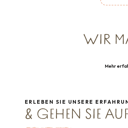
Campingpl
WIR M
Accue
STARTSEITE
Mehr erfa
ERLEBEN SIE UNSERE ERFAHR
& GEHEN SIE AUF