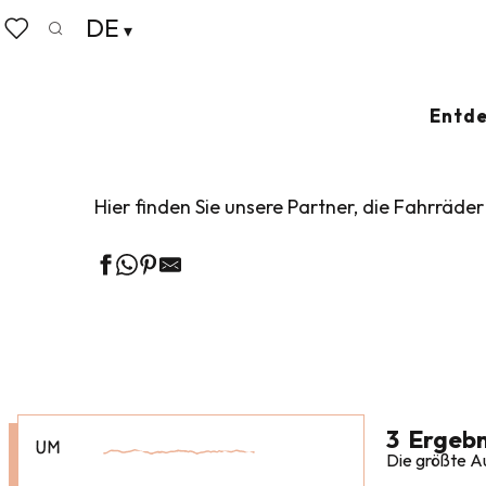
Aller
DE
Startseite
Erkunden Sie unser Reiseziel
Natur-Expediti
au
Suche
Voir les favoris
contenu
principal
DIE FAHRRADVER
Entde
Hier finden Sie unsere Partner, die Fahrräder
3
Ergebn
UM
Die größte Au