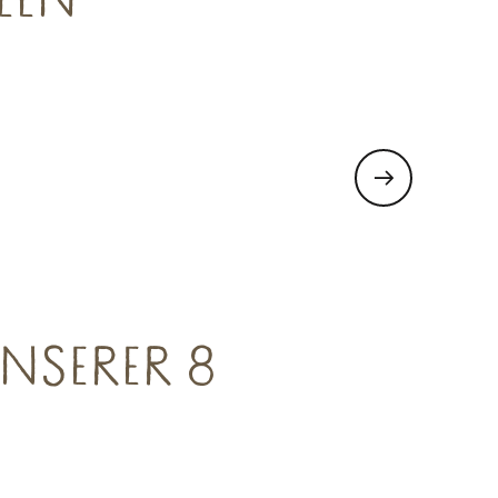
EEN
NSERER 8