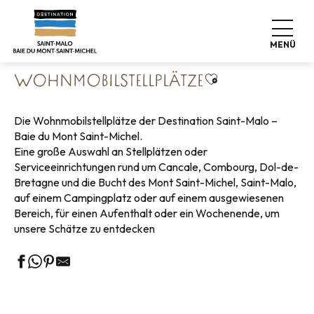
Aller
Startseite
Koffer abstellen
Wo schlafen
au
Wohnmobilstellplätze
contenu
MENÜ
principal
Ajouter aux favo
WOHNMOBILSTELLPLÄTZE
Die Wohnmobilstellplätze der Destination Saint-Malo –
Baie du Mont Saint-Michel.
Eine große Auswahl an Stellplätzen oder
Serviceeinrichtungen rund um Cancale, Combourg, Dol-de-
Bretagne und die Bucht des Mont Saint-Michel, Saint-Malo,
auf einem Campingplatz oder auf einem ausgewiesenen
Bereich, für einen Aufenthalt oder ein Wochenende, um
unsere Schätze zu entdecken