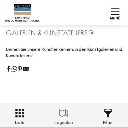
Aller
Startseite
Leben wie zu Hause
Sehenswürdigkeiten
au
Kultur & Kulturerbe
Galerien & Kunstateliers
contenu
MENÜ
principal
Ajouter aux fa
GALERIEN & KUNSTATELIERS
Lernen Sie unsere Künstler kennen, in den Kunstgalerien und
Kunstateliers!
Liste
Lageplan
Filter