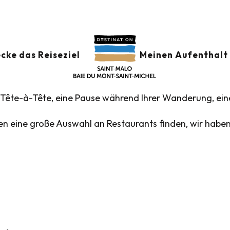
Restaurants
Restaurants Cancale
CANCALE
Ajouter aux fav
cke das Reiseziel
Meinen Aufenthalt 
s Tête-à-Tête, eine Pause während Ihrer Wanderung, ein
n eine große Auswahl an Restaurants finden, wir haben d