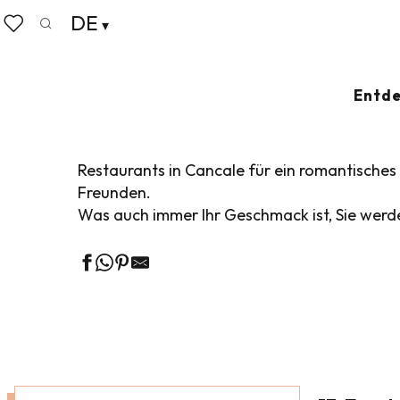
Aller
DE
Startseite
Leben wie zu Hause
Wo man essen kann
au
Suche
Voir les favoris
contenu
principal
RESTAURANTS 
Entde
Restaurants in Cancale für ein romantische
Freunden.
Was auch immer Ihr Geschmack ist, Sie werde