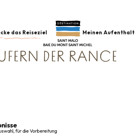
Le Bijou Corsaire
Ferienhäuser in der Umgebung von Saint-Malo 
IN DER UMGEBUNG V
cke das Reiseziel
Meinen Aufenthalt 
UFERN DER RANCE
nisse
swahl, für die Vorbereitung