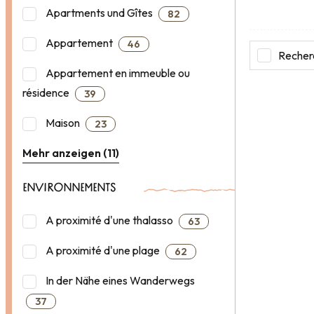
Apartments und Gîtes
82
Appartement
46
Recherc
Appartement en immeuble ou
résidence
39
Maison
23
Mehr anzeigen (11)
ENVIRONNEMENTS
A proximité d'une thalasso
63
A proximité d'une plage
62
In der Nähe eines Wanderwegs
37